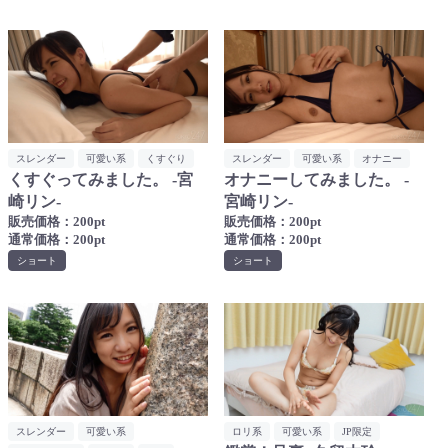
スレンダー
可愛い系
くすぐり
スレンダー
可愛い系
オナニー
くすぐってみました。 -宮
オナニーしてみました。 -
崎リン-
宮崎リン-
販売価格：200pt
販売価格：200pt
通常価格：200pt
通常価格：200pt
ショート
ショート
スレンダー
可愛い系
ロリ系
可愛い系
JP限定