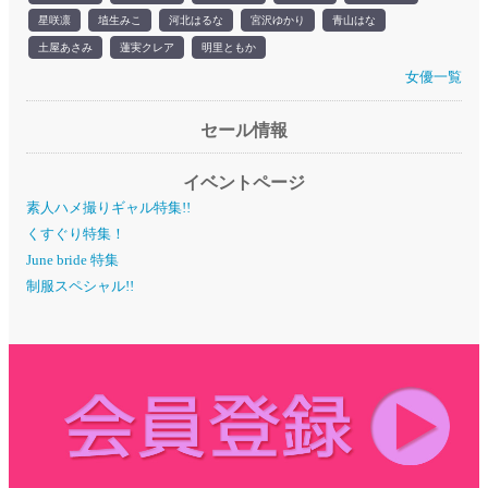
星咲凛
埴生みこ
河北はるな
宮沢ゆかり
青山はな
土屋あさみ
蓮実クレア
明里ともか
女優一覧
セール情報
イベントページ
素人ハメ撮りギャル特集!!
くすぐり特集！
June bride 特集
制服スペシャル!!