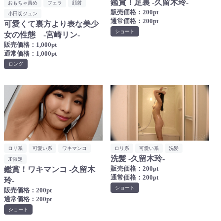
鑑賞！足裏 -久留木玲-
おもちゃ責め
フェラ
顔射
販売価格：200pt
小田切ジュン
通常価格：200pt
可愛くて裏方より表な美少
ショート
女の性態 -宮崎リン-
販売価格：1,000pt
通常価格：1,000pt
ロング
ロリ系
可愛い系
ワキマンコ
ロリ系
可愛い系
洗髪
洗髪 -久留木玲-
JP限定
販売価格：200pt
鑑賞！ワキマンコ -久留木
通常価格：200pt
玲-
ショート
販売価格：200pt
通常価格：200pt
ショート