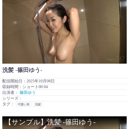
洗髪 -篠田ゆう-
配信開始日：2025年10月08日
収録時間：ショート00:04
出演者：
篠田ゆう
シリーズ：
タグ：
可愛い系
洗髪
【サンプル】洗髪 -篠田ゆう-