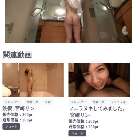
関連動画
スレンダー
可愛い系
洗髪
スレンダー
可愛い系
フェラヌキ
洗髪 -宮崎リン-
フェラヌキしてみました。
販売価格：200pt
-宮崎リン-
通常価格：200pt
販売価格：200pt
通常価格：200pt
ショート
ショート