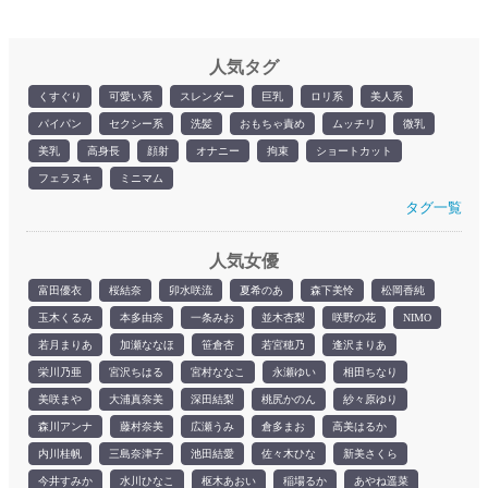
人気タグ
くすぐり
可愛い系
スレンダー
巨乳
ロリ系
美人系
パイパン
セクシー系
洗髪
おもちゃ責め
ムッチリ
微乳
美乳
高身長
顔射
オナニー
拘束
ショートカット
フェラヌキ
ミニマム
タグ一覧
人気女優
富田優衣
桜結奈
卯水咲流
夏希のあ
森下美怜
松岡香純
玉木くるみ
本多由奈
一条みお
並木杏梨
咲野の花
NIMO
若月まりあ
加瀬ななほ
笹倉杏
若宮穂乃
逢沢まりあ
栄川乃亜
宮沢ちはる
宮村ななこ
永瀬ゆい
相田ちなり
美咲まや
大浦真奈美
深田結梨
桃尻かのん
紗々原ゆり
森川アンナ
藤村奈美
広瀬うみ
倉多まお
高美はるか
内川桂帆
三島奈津子
池田結愛
佐々木ひな
新美さくら
今井すみか
水川ひなこ
枢木あおい
稲場るか
あやね遥菜