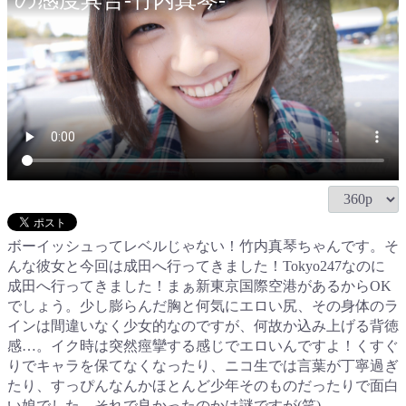
の感度具合-竹内真琴-
ボーイッシュってレベルじゃない！竹内真琴ちゃんです。そ
んな彼女と今回は成田へ行ってきました！Tokyo247なのに
成田へ行ってきました！まぁ新東京国際空港があるからOK
でしょう。少し膨らんだ胸と何気にエロい尻、その身体のラ
インは間違いなく少女的なのですが、何故か込み上げる背徳
感…。イク時は突然痙攣する感じでエロいんですよ！くすぐ
りでキャラを保てなくなったり、ニコ生では言葉が丁寧過ぎ
たり、すっぴんなんかほとんど少年そのものだったりで面白
い娘でした。それで良かったのかは謎ですが(笑)